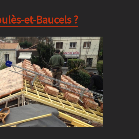
ulès-et-Baucels ?