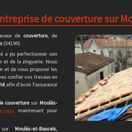
ntreprise de couverture sur Mo
ravaux de
couverture
, de
s
(34190).
té a pu perfectionner son
e et de la zinguerie. Nous
er et de vous proposer les
vez confier vos travaux en
nté
afin d'avoir l'assurance
de couverture
sur
Moulès-
z-nous
maintenant pour
t sur
Moulès-et-Baucels
,