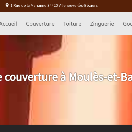
1 Rue de la Marianne 34420 Villeneuve-lès-Béziers
Accueil
Couverture
Toiture
Zinguerie
Gou
e couverture à Moulès-et-Ba