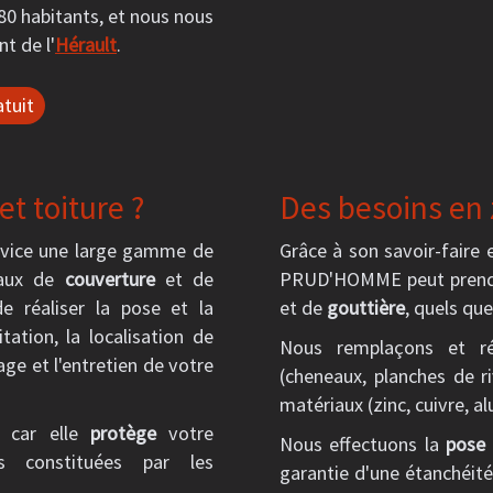
0 habitants, et nous nous
t de l'
Hérault
.
tuit
t toiture ?
Des besoins en 
vice une large gamme de
Grâce à son savoir-faire 
vaux de
couverture
et de
PRUD'HOMME peut prendr
e réaliser la pose et la
et de
gouttière
, quels qu
ation, la localisation de
Nous remplaçons et r
age et l'entretien de votre
(cheneaux, planches de ri
matériaux (zinc, cuivre, alu
e car elle
protège
votre
Nous effectuons la
pose 
es constituées par les
garantie d'une étanchéit