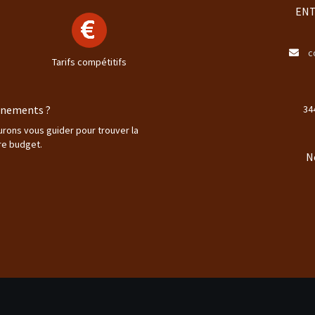
ENT
c
Tarifs compétitifs
ignements ?
34
aurons vous guider pour trouver la
re budget.
N