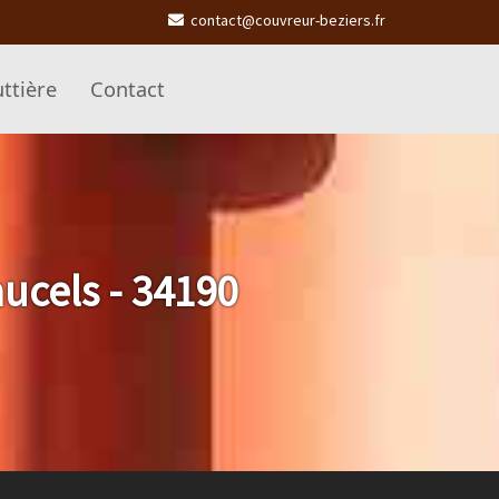
contact@couvreur-beziers.fr
ttière
Contact
ucels - 34190