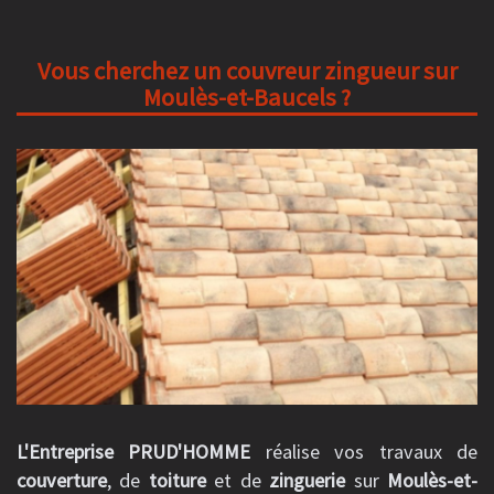
Vous cherchez un couvreur zingueur sur
Moulès-et-Baucels ?
L'Entreprise PRUD'HOMME
réalise vos travaux de
couverture
, de
toiture
et de
zinguerie
sur
Moulès-et-