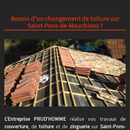
Besoin d'un changement de toiture sur
Saint-Pons-de-Mauchiens ?
L'Entreprise PRUD'HOMME
réalise vos travaux de
couverture
, de
toiture
et de
zinguerie
sur
Saint-Pons-