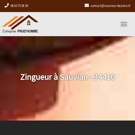
06 03 75 58 29
contact@couvreur-beziers.fr
Toggl
naviga
Zingueur à Sauvian - 34410