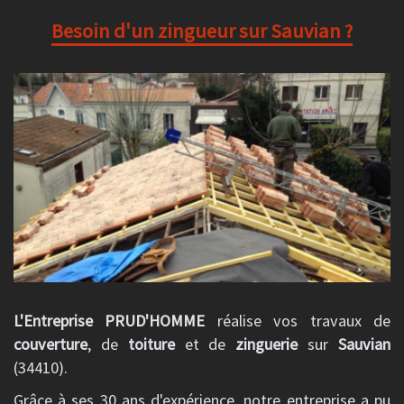
Besoin d'un zingueur sur Sauvian ?
L'Entreprise PRUD'HOMME
réalise vos travaux de
couverture
, de
toiture
et de
zinguerie
sur
Sauvian
(34410).
Grâce à ses 30 ans d'expérience, notre entreprise a pu