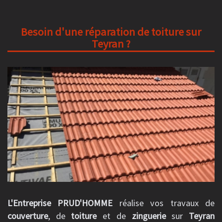
Besoin d'une réparation de toiture sur
Teyran ?
L'Entreprise PRUD'HOMME
réalise vos travaux de
couverture
, de
toiture
et de
zinguerie
sur
Teyran