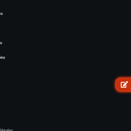
eu
eu
ieu
légales