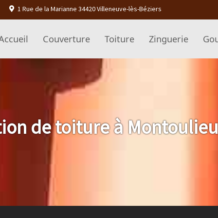
1 Rue de la Marianne 34420 Villeneuve-lès-Béziers
Accueil
Couverture
Toiture
Zinguerie
Gou
ion de toiture à Montoulieu