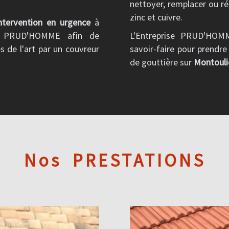
nettoyer, remplacer ou ré
zinc et cuivre.
ntervention en urgence
à
ise PRUD'HOMME afin de
L'Entreprise PRUD'HOM
es de l'art par un couvreur
savoir-faire pour prendre
de gouttière sur
Montouli
Nos
PRESTATIONS