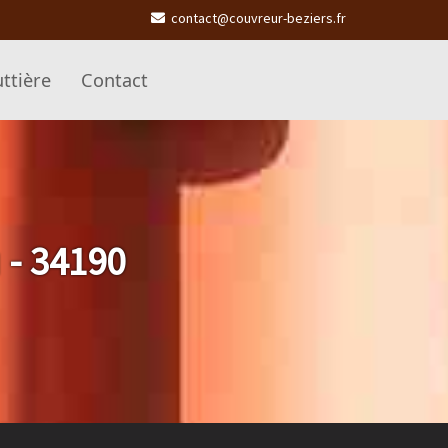
contact@couvreur-beziers.fr
ttière
Contact
 - 34190