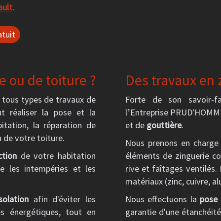
ault
.
tuit
 ou de toiture ?
Des travaux en 
tous types de travaux de
Forte de son savoir-f
t réaliser la pose et la
l’Entreprise PRUD'HOMME
itation, la réparation de
et de
gouttière
.
n de votre toiture.
Nous prenons en charge
ction
de votre habitation
éléments de zinguerie co
e les intempéries et les
rive et faîtages ventilés.
matériaux (zinc, cuivre, alu
isolation
afin d'éviter les
Nous effectuons la
pose 
es énergétiques, tout en
garantie d'une étanchéit