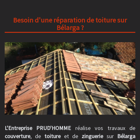
Besoin d'une réparation de toiture sur
Bélarga ?
L'Entreprise PRUD'HOMME
réalise vos travaux de
couverture
, de
toiture
et de
zinguerie
sur
Bélarga