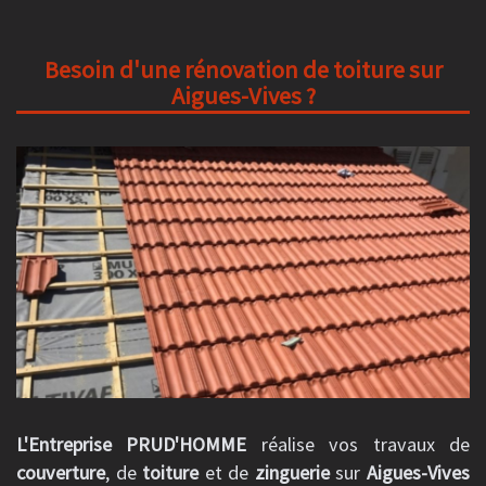
Besoin d'une rénovation de toiture sur
Aigues-Vives ?
L'Entreprise PRUD'HOMME
réalise vos travaux de
couverture
, de
toiture
et de
zinguerie
sur
Aigues-Vives