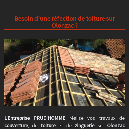
Besoin d'une réfection de toiture sur
Olonzac ?
L'Entreprise PRUD'HOMME
réalise vos travaux de
couverture
, de
toiture
et de
zinguerie
sur
Olonzac