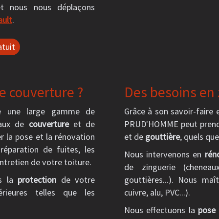
et nous nous déplaçons
ault
.
tuit
e couverture ?
Des besoins en 
se une large gamme de
Grâce à son savoir-faire 
vaux de
couverture
et de
PRUD'HOMME peut prendr
r la pose et la rénovation
et de
gouttière
, quels qu
réparation de fuites, les
Nous intervenons en
rén
ntretien de votre toiture.
de zinguerie (cheneaux
ns la
protection
de votre
gouttières...). Nous maî
érieures telles que les
cuivre, alu, PVC...).
Nous effectuons la
pose 