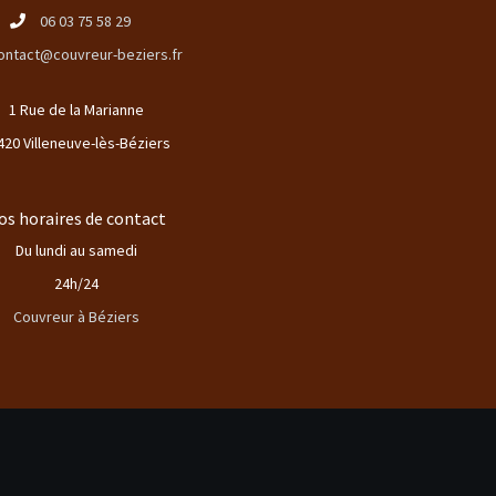
06 03 75 58 29
ontact@couvreur-beziers.fr
1 Rue de la Marianne
420 Villeneuve-lès-Béziers
os horaires de contact
Du lundi au samedi
24h/24
Couvreur à Béziers