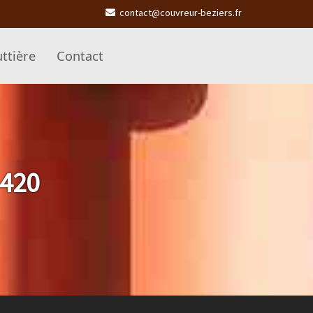
contact@couvreur-beziers.fr
ttière
Contact
4420