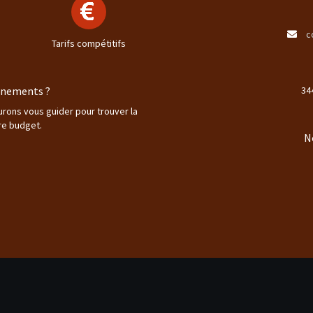
c
Tarifs compétitifs
ignements ?
34
aurons vous guider pour trouver la
re budget.
N