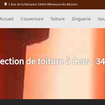
1 Rue de la Marianne 34420 Villeneuve-lès-Béziers
Accueil
Couverture
Toiture
Zinguerie
Gou
ection de toiture à Cers - 3