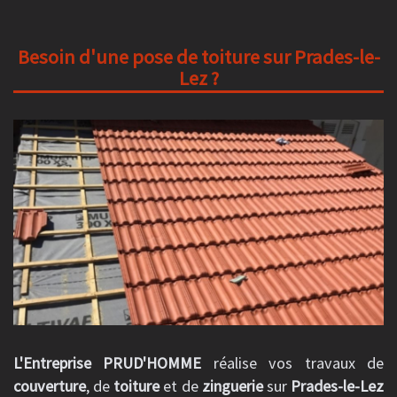
Besoin d'une pose de toiture sur Prades-le-
Lez ?
L'Entreprise PRUD'HOMME
réalise vos travaux de
couverture
, de
toiture
et de
zinguerie
sur
Prades-le-Lez