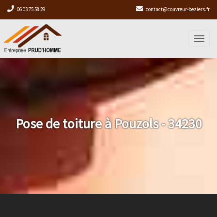
06 03 75 58 29
contact@couvreur-beziers.fr
Toggl
naviga
Pose de toiture à Pouzols - 34230