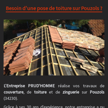
Besoin d'une pose de toiture sur Pouzols ?
L'Entreprise PRUD'HOMME
réalise vos travaux de
couverture
, de
toiture
et de
zinguerie
sur
Pouzols
(34230).
Grâce à ses 30 ans d'expérience, notre entreprise a pu