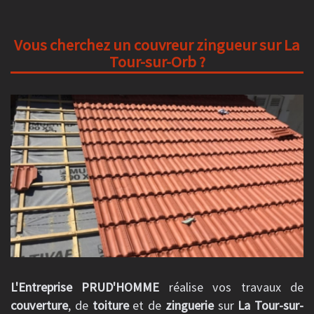
Vous cherchez un couvreur zingueur sur La
Tour-sur-Orb ?
L'Entreprise PRUD'HOMME
réalise vos travaux de
couverture
, de
toiture
et de
zinguerie
sur
La Tour-sur-