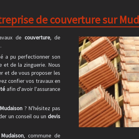
reprise de couverture sur Mud
ravaux de
couverture
, de
.
té a pu perfectionner son
e et de la zinguerie. Nous
er et de vous proposer les
vez confier vos travaux en
nté
afin d'avoir l'assurance
Mudaison
? N'hésitez pas
er un conseil ou un
devis
r
Mudaison
, commune de