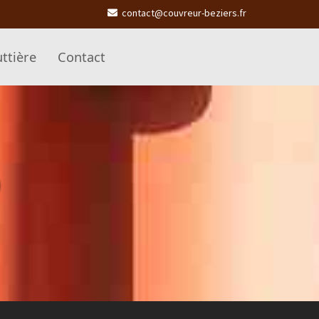
contact@couvreur-beziers.fr
ttière
Contact