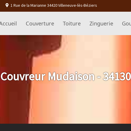
1 Rue de la Marianne 34420 Villeneuve-lès-Béziers
Accueil
Couverture
Toiture
Zinguerie
Gou
Couvreur Mudaison - 34130