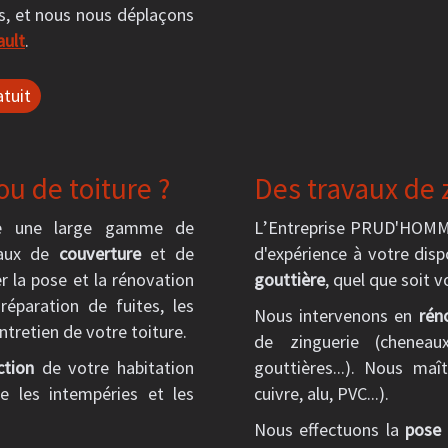
ts, et nous nous déplaçons
ault
.
tuit
u de toiture ?
Des travaux de 
se une large gamme de
L’Entreprise PRUD'HOMME
vaux de
couverture
et de
d'expérience à votre dis
r la pose et la rénovation
gouttière
, quel que soit v
réparation de fuites, les
Nous intervenons en
rén
ntretien de votre toiture.
de zinguerie (cheneaux
ction
de votre habitation
gouttières...). Nous maî
e les intempéries et les
cuivre, alu, PVC...).
Nous effectuons la
pose 