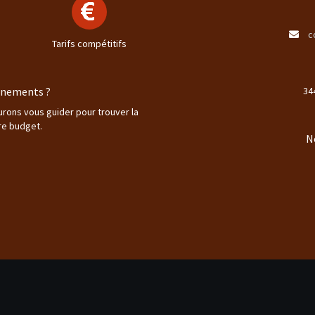
c
Tarifs compétitifs
ignements ?
34
aurons vous guider pour trouver la
re budget.
N