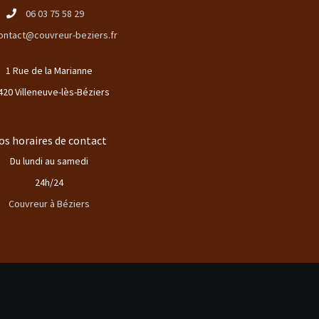
06 03 75 58 29
ontact@couvreur-beziers.fr
1 Rue de la Marianne
420 Villeneuve-lès-Béziers
os horaires de contact
Du lundi au samedi
24h/24
Couvreur à Béziers