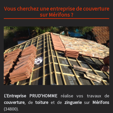
Vous cherchez une entreprise de couverture
sur Mérifons ?
L'Entreprise PRUD'HOMME
réalise vos travaux de
couverture
, de
toiture
et de
zinguerie
sur
Mérifons
(34800).