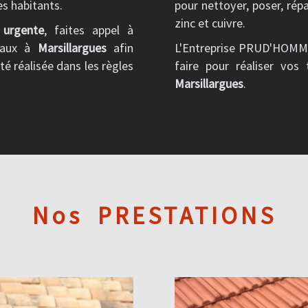
es habitants.
pour nettoyer, poser, rép
zinc et cuivre.
 urgente
, faites appel à
vaux à
Marsillargues
afin
L'Entreprise PRUD'HOMME 
té réalisée dans les règles
faire pour réaliser vos
Marsillargues
.
Nos
PRESTATIONS