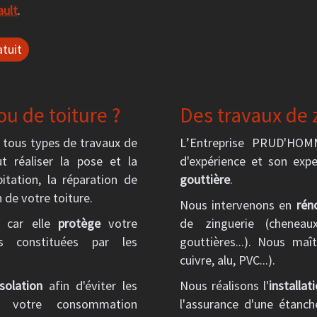
ault
.
tuit
u de toiture ?
Des travaux de 
tous types de travaux de
L’Entreprise PRUD'HOM
t réaliser la pose et la
d'expérience et son exp
itation, la réparation de
gouttière
.
n de votre toiture.
Nous intervenons en
rén
e car elle
protège
votre
de zinguerie (cheneaux
es constituées par les
gouttières...). Nous maî
cuivre, alu, PVC...).
isolation
afin d'éviter les
Nous réalisons l'
installat
r votre consommation
l'assurance d'une étanch