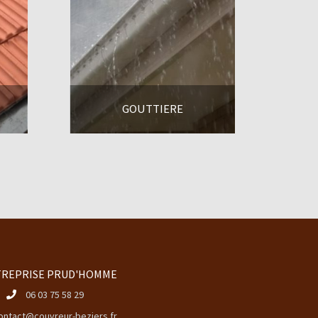
GOUTTIERE
En savoir +
REPRISE PRUD'HOMME
06 03 75 58 29
ontact@couvreur-beziers.fr