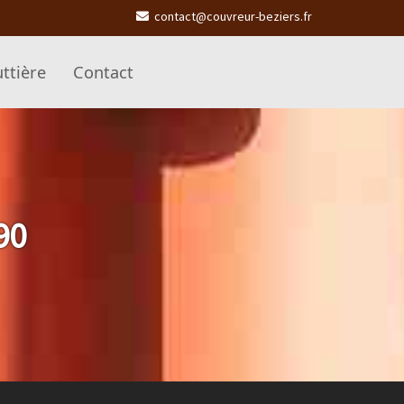
contact@couvreur-beziers.fr
ttière
Contact
90