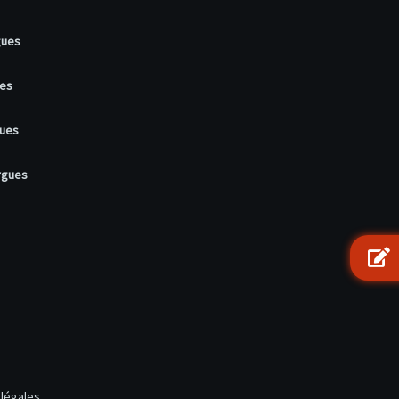
gues
ues
gues
rgues
légales