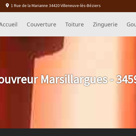
1 Rue de la Marianne 34420 Villeneuve-lès-Béziers
Accueil
Couverture
Toiture
Zinguerie
Gou
ouvreur Marsillargues - 345