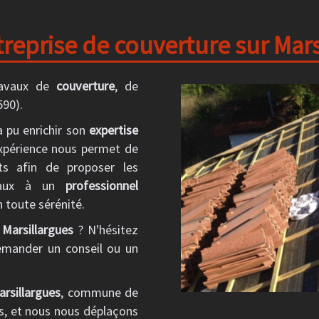
eprise de couverture sur Mars
ravaux de
couverture
, de
90).
a pu enrichir son
expertise
expérience nous permet de
ts afin de proposer les
ravaux à un
professionnel
n toute sérénité.
r
Marsillargues
? N'hésitez
mander un conseil ou un
arsillargues
, commune de
ts, et nous nous déplaçons