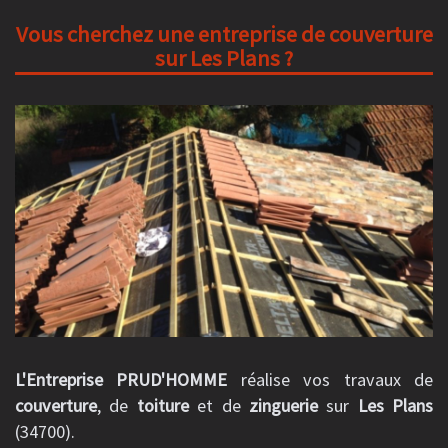
Vous cherchez une entreprise de couverture
sur Les Plans ?
L'Entreprise PRUD'HOMME
réalise vos travaux de
couverture
, de
toiture
et de
zinguerie
sur
Les Plans
(34700).