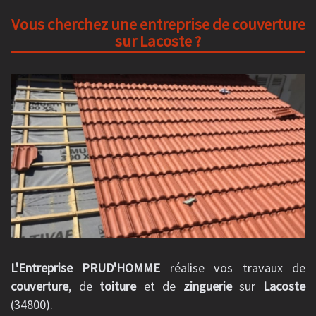
Vous cherchez une entreprise de couverture
sur Lacoste ?
L'Entreprise PRUD'HOMME
réalise vos travaux de
couverture
, de
toiture
et de
zinguerie
sur
Lacoste
(34800).