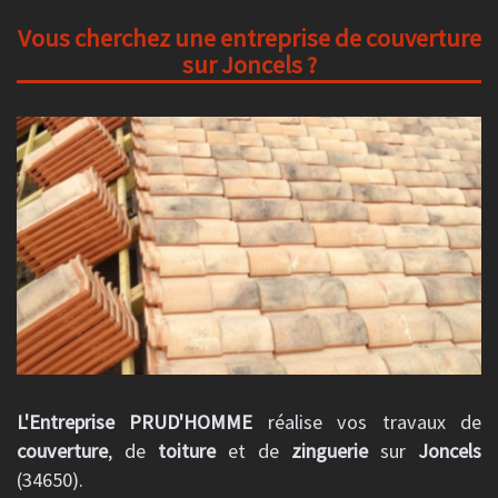
Vous cherchez une entreprise de couverture
sur Joncels ?
L'Entreprise PRUD'HOMME
réalise vos travaux de
couverture
, de
toiture
et de
zinguerie
sur
Joncels
(34650).