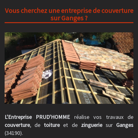
Vous cherchez une entreprise de couverture
sur Ganges ?
L'Entreprise PRUD'HOMME
réalise vos travaux de
couverture
, de
toiture
et de
zinguerie
sur
Ganges
(34190).