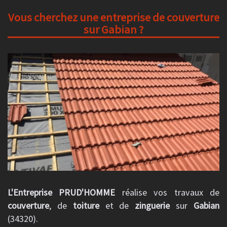
Vous cherchez une entreprise de couverture
sur Gabian ?
L'Entreprise PRUD'HOMME
réalise vos travaux de
couverture
, de
toiture
et de
zinguerie
sur
Gabian
(34320).