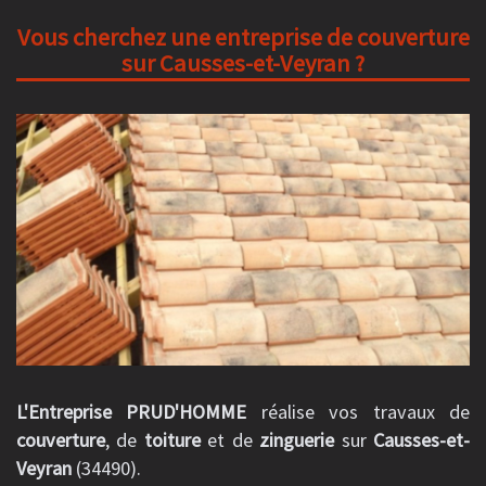
Vous cherchez une entreprise de couverture
sur Causses-et-Veyran ?
L'Entreprise PRUD'HOMME
réalise vos travaux de
couverture
, de
toiture
et de
zinguerie
sur
Causses-et-
Veyran
(34490).