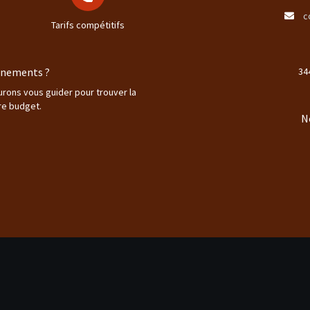
c
Tarifs compétitifs
ignements ?
34
aurons vous guider pour trouver la
re budget.
N