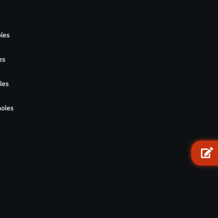
oles
es
les
noles