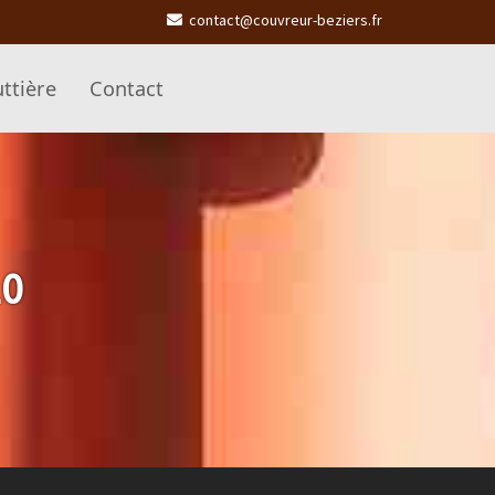
contact@couvreur-beziers.fr
ttière
Contact
10