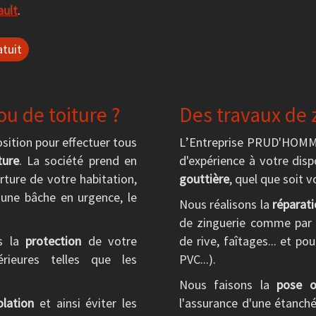
ault
.
tuit
u de toiture ?
Des travaux de 
ition pour effectuer tous
L’Entreprise PRUD'HOMME
ture
. La société prend en
d'expérience à votre dis
rture de votre habitation,
gouttière
, quel que soit v
d'une bâche en urgence, le
Nous réalisons la
réparat
de zinguerie comme par e
ns la
protection
de votre
de rive, faîtages... et po
érieures telles que les
PVC...).
Nous faisons la
pose o
olation
et ainsi éviter les
l'assurance d'une étanché