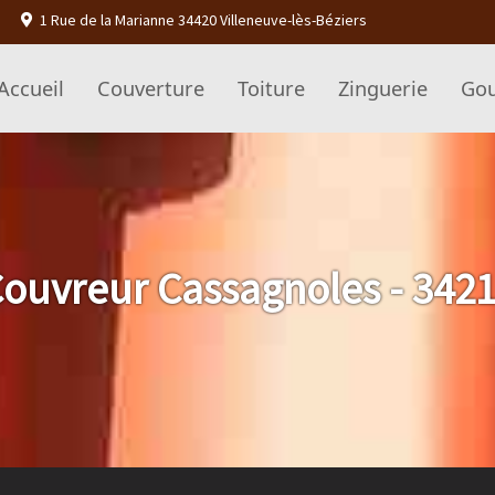
1 Rue de la Marianne 34420 Villeneuve-lès-Béziers
Accueil
Couverture
Toiture
Zinguerie
Gou
ouvreur Cassagnoles - 342