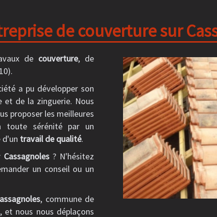
reprise de couverture sur Cas
ravaux de
couverture
, de
10).
ciété a pu développer son
 et de la zinguerie. Nous
us proposer les meilleures
en toute sérénité par un
e d'un
travail de qualité
.
r
Cassagnoles
? N'hésitez
mander un conseil ou un
assagnoles
, commune de
s, et nous nous déplaçons